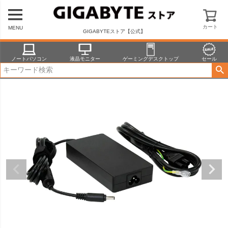
HOME
商品一覧
周辺アクセサリー
GIGABYTE FSP150-ACBS3
カート
MENU
GIGABYTEストア【公式】
ノートパソコン
液晶モニター
ゲーミングデスクトップ
セール