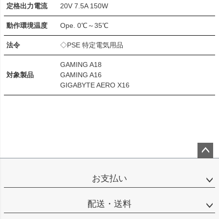
定格出力電流
20V 7.5A 150W
動作環境温度
Ope. 0℃～35℃
法令
◇PSE 特定電気用品
GAMING A18
対象製品
GAMING A16
GIGABYTE AERO X16
ペー
ジト
お支払い
ップ
へ
配送・送料