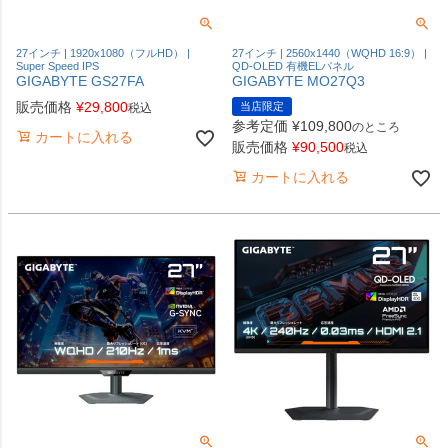
27インチ | 1920x1080（フルHD） |
27インチ | 2560x1440（WQHD 16:9） |
Super Speed IPS
QD-OLED 有機ELパネル
GIGABYTE GS27FA
GIGABYTE MO27Q3
販売価格
¥
29,800
当店限定
税込
参考定価
¥
109,800
のところ
カートに入れる
販売価格
¥
90,500
税込
カートに入れる