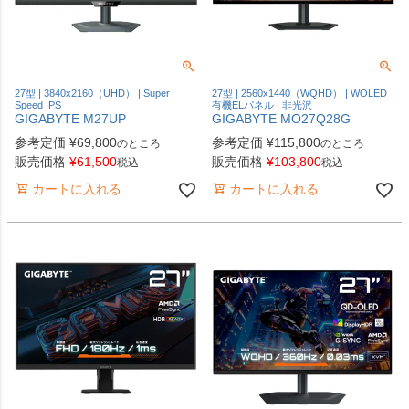
27型 | 3840x2160（UHD） | Super
27型 | 2560x1440（WQHD） | WOLED
Speed IPS
有機ELパネル | 非光沢
GIGABYTE M27UP
GIGABYTE MO27Q28G
参考定価
¥
69,800
参考定価
¥
115,800
のところ
のところ
販売価格
¥
61,500
販売価格
¥
103,800
税込
税込
カートに入れる
カートに入れる