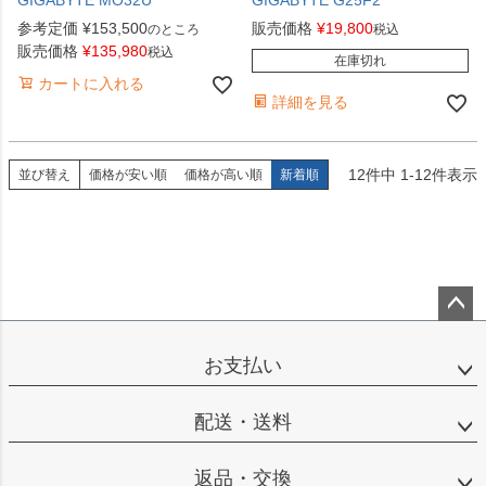
GIGABYTE MO32U
GIGABYTE G25F2
参考定価
¥
153,500
販売価格
¥
19,800
のところ
税込
販売価格
¥
135,980
税込
在庫切れ
カートに入れる
詳細を見る
12
件中
1
-
12
件表示
並び替え
価格が安い順
価格が高い順
新着順
ペー
ジト
お支払い
ップ
へ
配送・送料
返品・交換