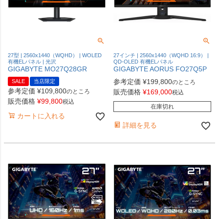
27型 | 2560x1440（WQHD） | WOLED
27インチ | 2560x1440（WQHD 16:9） |
有機ELパネル | 光沢
QD-OLED 有機ELパネル
GIGABYTE MO27Q28GR
GIGABYTE AORUS FO27Q5P
参考定価
¥
199,800
SALE
当店限定
のところ
参考定価
¥
109,800
のところ
販売価格
¥
169,000
税込
販売価格
¥
99,800
税込
在庫切れ
カートに入れる
詳細を見る