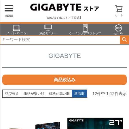
HOME
商品一覧
液晶モニター
GIGABYTE
カート
MENU
GIGABYTEストア【公式】
ノートパソコン
液晶モニター
ゲーミングデスクトップ
セール
GIGABYTE
商品絞込み
12
件中
1
-
12
件表示
並び替え
価格が安い順
価格が高い順
新着順