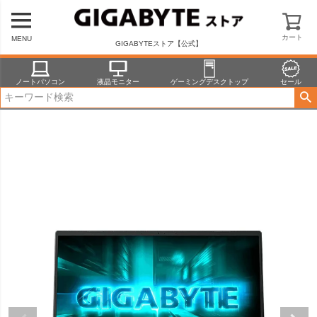
HOME
商品一覧
ノートパソコン
GAMING A16 CVHI3JP894SH
HOME
商品一覧
ノートパソコン
GIGABYTE
カート
MENU
GAMING A16 CVHI3JP894SH
GIGABYTEストア【公式】
ノートパソコン
液晶モニター
ゲーミングデスクトップ
セール