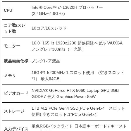
Intel® Core™ i7-13620H プロセッサー
CPU
(2.4GHz~4.9GHz)
コア数/スレ
10コア/16スレッド
ッド数
16.0" 165Hz 1920x1200 超狭額縁ベゼル WUXGA
モニター
ノングレア300nits（非光沢）
液晶画面仕様
ノングレア液晶
16GB*1 5200MHz 1 スロット使用 (空きスロット
メモリ
*1） 最大64GB
NVIDIA® GeForce RTX 5060 Laptop GPU 8GB
ビデオカード
GDDR7 最大 Graphics Power 85W
1TB M.2 PCIe Gen4 SSD(PCIe Gen4x4 スロット
ストレージ
使用) 空きスロット:1*PCIe Gen4x4
単色RGBバックライト 日本語キーボード / キースト
入力デバイス