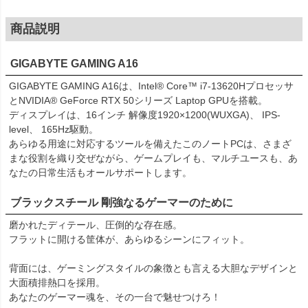
商品説明
GIGABYTE GAMING A16
GIGABYTE GAMING A16は、Intel® Core™ i7-13620Hプロセッサ
とNVIDIA® GeForce RTX 50シリーズ Laptop GPUを搭載。
ディスプレイは、16インチ 解像度1920×1200(WUXGA)、 IPS-
level、 165Hz駆動。
あらゆる用途に対応するツールを備えたこのノートPCは、さまざ
まな役割を織り交ぜながら、ゲームプレイも、マルチユースも、あ
なたの日常生活もオールサポートします。
ブラックスチール 剛強なるゲーマーのために
磨かれたディテール、圧倒的な存在感。
フラットに開ける筐体が、あらゆるシーンにフィット。
背面には、ゲーミングスタイルの象徴とも言える大胆なデザインと
大面積排熱口を採用。
あなたのゲーマー魂を、その一台で魅せつけろ！