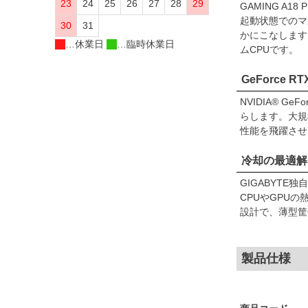
23
24
25
26
27
28
29
GAMING A1
起動状態でのマ
30
31
かにこなします
…休業日
…臨時休業日
ムCPUです。
GeForce R
NVIDIA® G
らします。大規模
性能を飛躍させ
冷却の最適解、WI
GIGABYTE
CPUやGPU
設計で、薄型筐
製品仕様