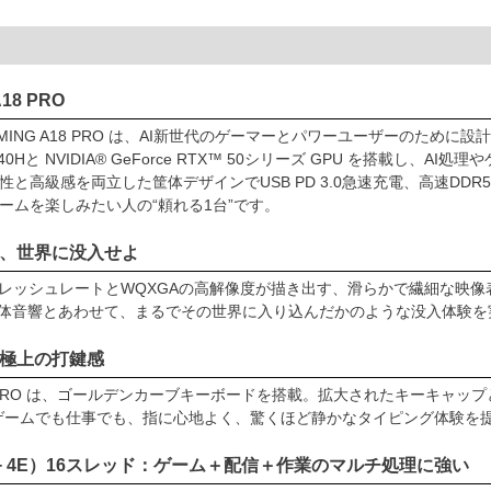
A18 PRO
GAMING A18 PRO は、AI新世代のゲーマーとパワーユーザーのために設計
40Hと NVIDIA® GeForce RTX™ 50シリーズ GPU を搭載
と高級感を両立した筐体デザインでUSB PD 3.0急速充電、高速DDR5
ームを楽しみたい人の“頼れる1台”です。
、世界に没入せよ
リフレッシュレートとWQXGAの高解像度が描き出す、滑らかで繊細な映像
の立体音響とあわせて、まるでその世界に入り込んだかのような没入体験
極上の打鍵感
A18 PRO は、ゴールデンカーブキーボードを搭載。拡大されたキーキャ
ゲームでも仕事でも、指に心地よく、驚くほど静かなタイピング体験を
 + 4E）16スレッド：ゲーム＋配信＋作業のマルチ処理に強い