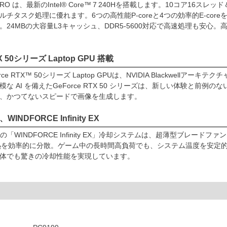
8 PRO は、最新のIntel® Core™ 7 240Hを搭載します。10コア1
ルチタスク処理に優れます。6つの高性能P-coreと4つの効率的E-co
。24MBの大容量L3キャッシュ、DDR5‑5600対応で高速処理も安
TX 50シリーズ Laptop GPU 搭載
eForce RTX™ 50シリーズ Laptop GPUは、NVIDIA Blackw
な AI を備えたGeForce RTX 50 シリーズは、新しい体験と前例のな
、かつてないスピードで画像を生成します。
NDFORCE Infinity EX
独自の「WINDFORCE Infinity EX」冷却システムは、超薄型ブレ
の熱を効率的に分散。ゲーム中の長時間高負荷でも、システム温度を安定
体でも驚きの冷却性能を実現しています。