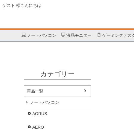
HOME
商品一覧
ノートパソコン
GAMING A18 PRO DYJG3JPBC4JH
ゲスト 様こんにちは
HOME
商品一覧
ノートパソコン
GIGABYTE
GAMING A18 PRO DYJG
ノートパソコン
液晶モニター
ゲーミングデス
カテゴリー
商品一覧
ノートパソコン
AORUS
AERO