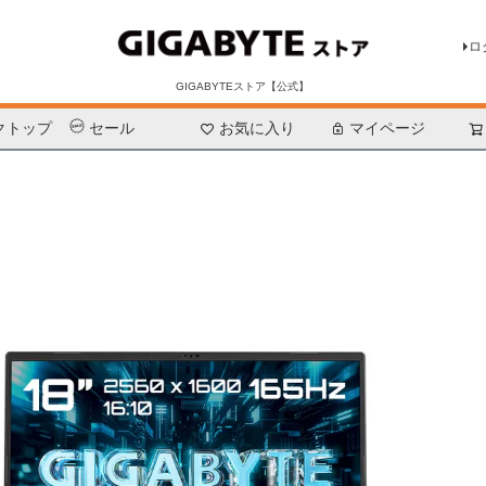
 （英語配列キーボード）
3JPBC4JH （英語配列キーボード）
ロ
GIGABYTEストア【公式】
クトップ
セール
お気に入り
検索
マイページ