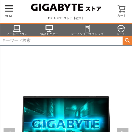
HOME
商品一覧
ノートパソコン
GAMING A16 5THP3JP864SP
HOME
商品一覧
ノートパソコン
GIGABYTE
カート
MENU
GAMING A16 5THP3JP864SP
GIGABYTEストア【公式】
ノートパソコン
液晶モニター
ゲーミングデスクトップ
セール