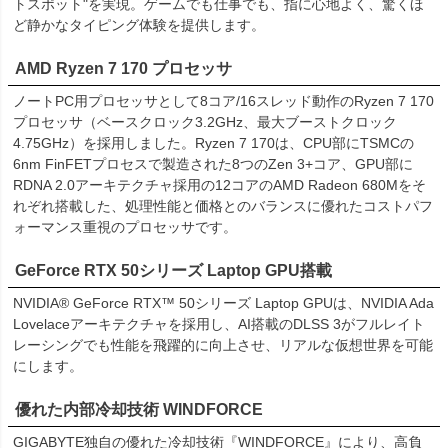
トスポット"を実現。ゲームでも仕事でも、指に心地よく、驚くほ
ど静かなタイピング体験を提供します。
AMD Ryzen 7 170 プロセッサ
ノートPC用プロセッサとして8コア/16スレッド動作のRyzen 7 170
プロセッサ（ベースクロック3.2GHz、最大ブーストクロック
4.75GHz）を採用しました。Ryzen 7 170は、CPU部にTSMCの
6nm FinFETプロセスで製造された8つのZen 3+コア、GPU部に
RDNA 2.0アーキテクチャ採用の12コアのAMD Radeon 680Mをそ
れぞれ搭載した、処理性能と価格とのバランスに優れたコストパフ
ォーマンス重視のプロセッサです。
GeForce RTX 50シリーズ Laptop GPU搭載
NVIDIA® GeForce RTX™ 50シリーズ Laptop GPUは、NVIDIA Ada
Lovelaceアーキテクチャを採用し、AI搭載のDLSS 3がフルレイト
レーシングでも性能を飛躍的に向上させ、リアルな仮想世界を可能
にします。
優れた内部冷却技術 WINDFORCE
GIGABYTE独自の優れた冷却技術『WINDFORCE』により、高負