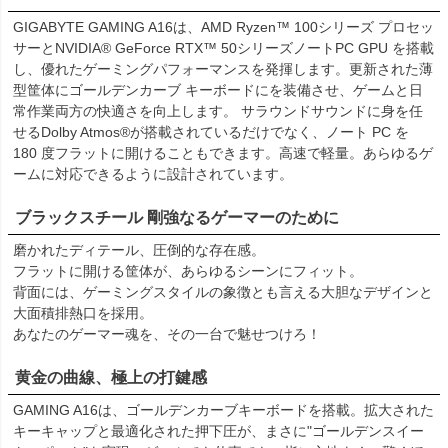
GIGABYTE GAMING A16は、AMD Ryzen™ 100シリーズ プロセッ
サーとNVIDIA® GeForce RTX™ 50シリーズノートPC GPU を搭載
し、優れたゲーミングパフォーマンスを発揮します。更新された薄
型筐体にゴールデンカーブ キーボードにを装備させ、ゲームと日
常作業両方の快適さを向上します。 サラウンドサウンドに身を任
せるDolby Atmos®が搭載されているだけでなく、ノート PC を
180 度フラットに開けることもできます。高速で軽量。あらゆるゲ
ームに対応できるように設計されています。
ブラックスチール 剛強なるゲーマーのために
磨かれたディテール、圧倒的な存在感。
フラットに開ける筐体が、あらゆるシーンにフィット。
背面には、ゲーミングスタイルの象徴とも言える大胆なデザインと
大面積排熱口を採用。
あなたのゲーマー魂を、その一台で魅せつけろ！
黄金の曲線、極上の打鍵感
GAMING A16は、ゴールデンカーブキーボードを搭載。拡大された
キーキャップと最適化された押下圧が、まさに"ゴールデンスイー