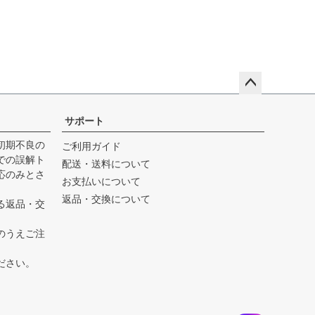
ペー
ジト
サポート
ップ
初期不良の
ご利用ガイド
へ
での誤解ト
配送・送料について
応のみとさ
お支払いについて
返品・交換について
る返品・交
。
のうえご注
。
ださい。