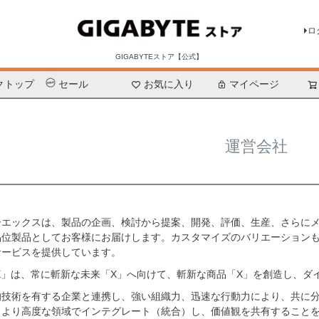
ロ
GIGABYTEストア【公式】
クトップ
セール
お気に入り
検索
マイページ
運営会社
ーエックスは、製品の企画、検討から提案、開発、評価、生産、さらに
品位製品としてお客様にお届けします。カスタマイズのバリエーション
サービスを提供しています。
X」は、常に斬新な未来「X」へ向けて、斬新な商品「X」を創造し、
的技術を有する企業と連携し、強い組織力、迅速な行動力により、共に
、より高度な領域でインテグレート（統合）し、価値観を共有すること