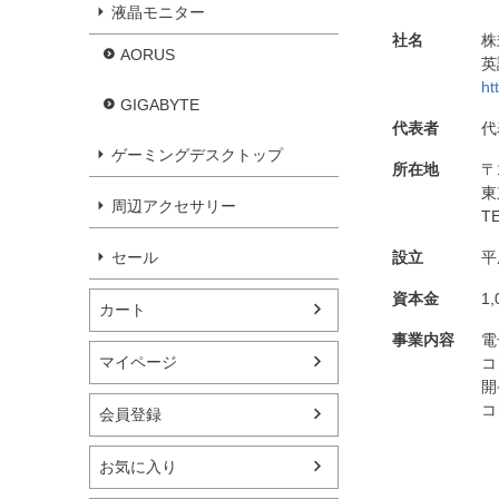
液晶モニター
社名
株
AORUS
英
ht
GIGABYTE
代表者
代
ゲーミングデスクトップ
所在地
〒
東
周辺アクセサリー
T
セール
設立
平
資本金
1
カート
事業内容
電
マイページ
コ
開
コ
会員登録
お気に入り