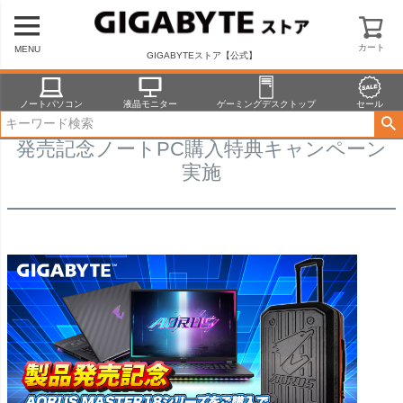
カート
MENU
GIGABYTEストア【公式】
ノートパソコン
液晶モニター
ゲーミングデスクトップ
セール
発売記念ノートPC購入特典キャンペーン
実施