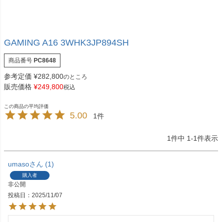
GAMING A16 3WHK3JP894SH
商品番号
PC8648
参考定価
¥
282,800
のところ
販売価格
¥
249,800
税込
5.00
1
1
件中
1
-
1
件表示
umaso
1
購入者
非公開
投稿日
2025/11/07